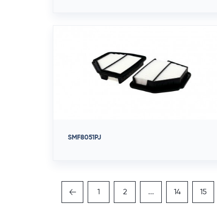
SMF8051PJ
1
2
...
14
15