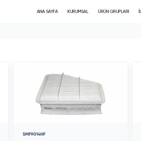
ANA SAYFA
KURUMSAL
ÜRÜN GRUPLARI
İ
SMF9014HF