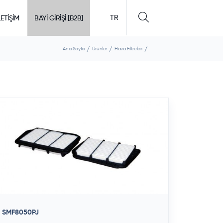
TR
LETIŞIM
BAYİ GİRİŞİ [B2B]
Ana Sayfa
Ürünler
Hava Filtreleri
SMF8050PJ