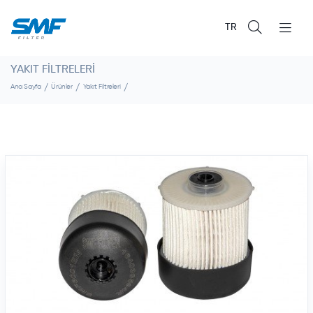
TR
YAKIT FILTRELERI
Ana Sayfa
Ürünler
Yakıt Filtreleri