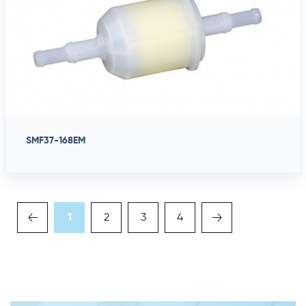
SMF37-168EM
1
2
3
4