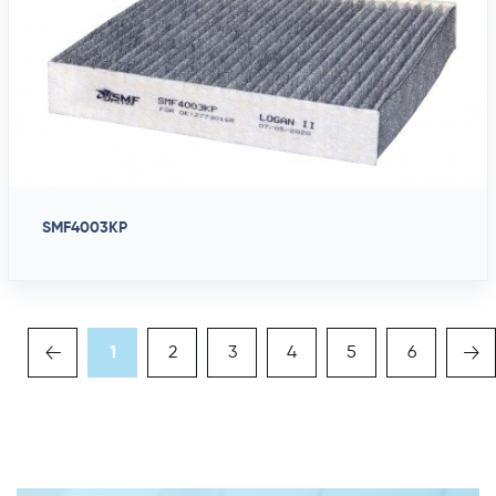
SMF4003KP
1
2
3
4
5
6