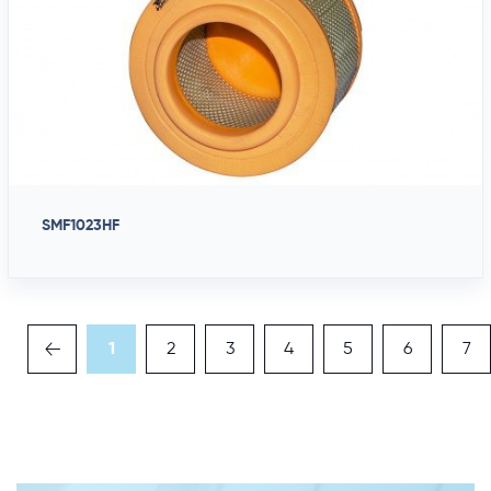
SMF1023HF
1
2
3
4
5
6
7