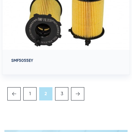
SMF5055EY
1
2
3