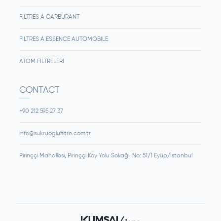
FILTRES À CARBURANT
FILTRES À ESSENCE AUTOMOBILE
ATOM FILTRELERI
CONTACT
+90 212 595 27 37
info@sukruoglufiltre.com.tr
Pirinççi Mahallesi, Pirinççi Köy Yolu Sokağı, No: 51/1 Eyüp/İstanbul